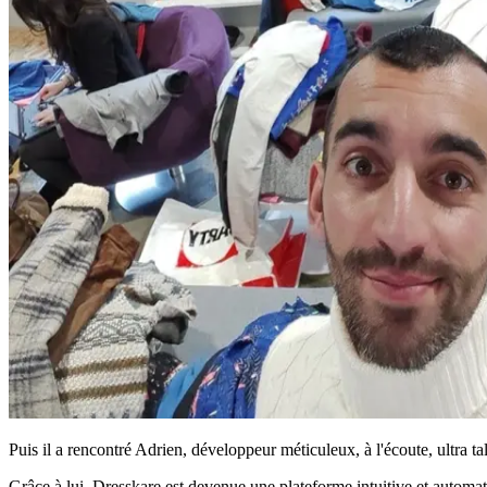
Puis il a rencontré Adrien, développeur méticuleux, à l'écoute, ultra t
Grâce à lui, Dresskare est devenue une plateforme intuitive et automa