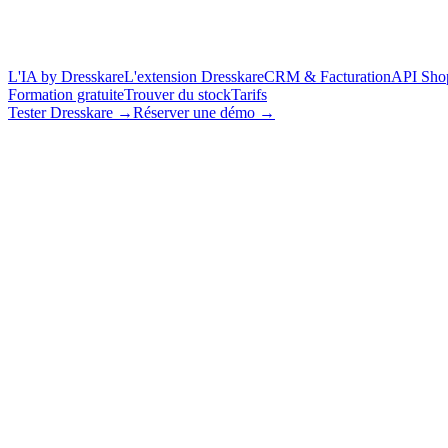
L'IA by Dresskare
L'extension Dresskare
CRM & Facturation
API Sho
Formation gratuite
Trouver du stock
Tarifs
Tester Dresskare →
Réserver une démo →