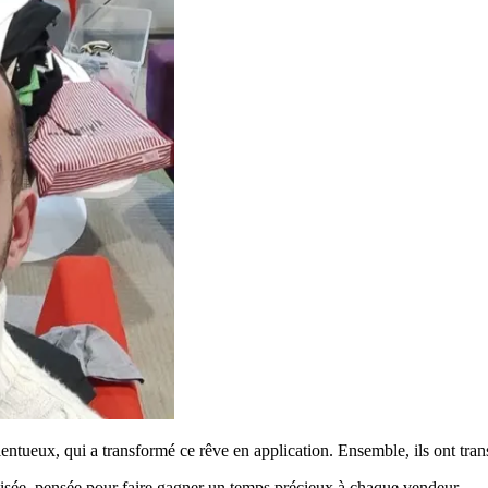
alentueux, qui a transformé ce rêve en application. Ensemble, ils ont tran
tisée, pensée pour faire gagner un temps précieux à chaque vendeur.