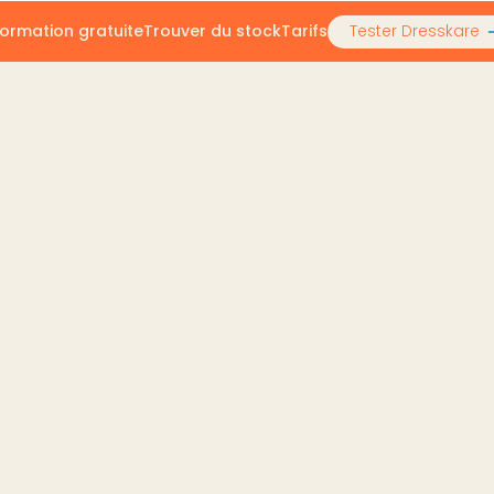
ormation gratuite
Trouver du stock
Tarifs
Tester Dresskare
ventaire de manière exhaustive 📦
ne l'inventaire de man