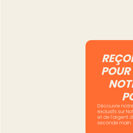
mieux garder à l
Lire l'article
REÇO
POUR 
NOT
P
Découvre notre
exclusifs sur N
et de l'argent 
seconde main.