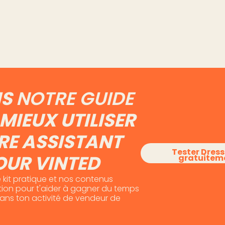
a main
vraiment de ton compte
gestio
Vinted
Lire l'article
Lire l'art
IS
NOTRE GUIDE
MIEUX UTILISER
RE ASSISTANT
Tester Dres
OUR VINTED
gratuitem
 kit pratique et nos contenus
otion pour t'aider à gagner du temps
dans ton activité de vendeur de