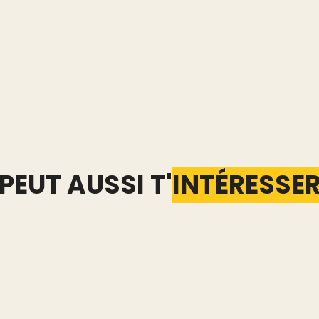
PEUT AUSSI T'
INTÉRESSE
d : les
Extension Vinted :
Combi
t
quelles données elle voit
prend 