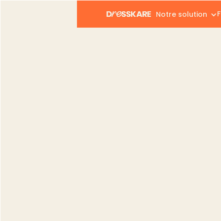
F
Notre solution
Dresskare
Blog
Tech
Comment fonctionne l'in
Tech
Comment fonction
📦
Gregory Giovannone
Publié le :
31.01.2024
Modifié le :
02.09.2025