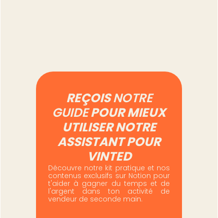
deux canaux sans se
tromper
Lire l'article
REÇOIS
NOTRE
GUIDE
POUR MIEUX
UTILISER NOTRE
ASSISTANT POUR
VINTED
Découvre notre kit pratique et nos
contenus exclusifs sur Notion pour
t'aider à gagner du temps et de
l'argent dans ton activité de
vendeur de seconde main.