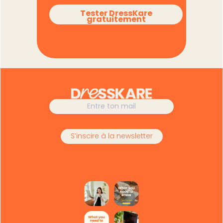
Tester DressKare
gratuitement