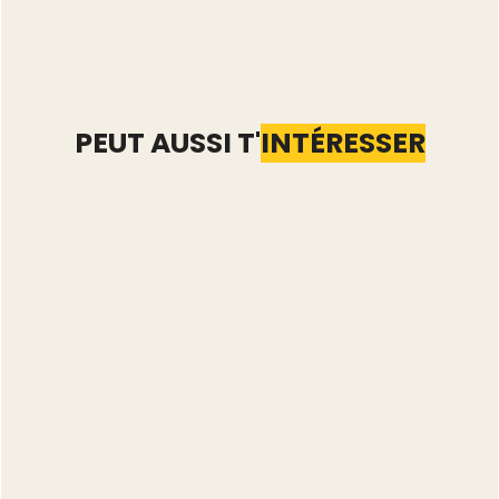
PEUT AUSSI T'
INTÉRESSER
Compte Vinted restreint
: reconnaître les
limitations avant le
blocage
Lire l'article