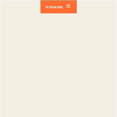
Dresskare
Blog
Déposants
Dépôts chez DressKare : Nos critères
d’éligibilité
Déposants
Dépôts chez
DressKare :
Nos critères
d’éligibilité
Catia Silva
Publié le :
03.01.2024
Modifié le :
02.04.2026