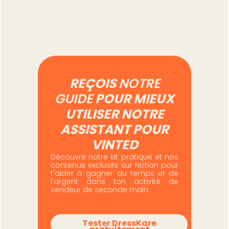
Lire l'article
REÇOIS
NOTRE
GUIDE
POUR MIEUX
UTILISER NOTRE
ASSISTANT POUR
VINTED
Découvre notre kit pratique et nos
contenus exclusifs sur Notion pour
t'aider à gagner du temps et de
l'argent dans ton activité de
vendeur de seconde main.
Tester DressKare