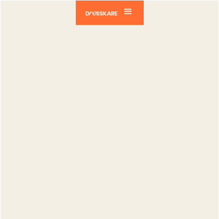
Dresskare
Blog
Tech
L'appli DressKare : Pourquoi c’est crucial de
bien mettre à jour le statut de tes dépôts ?
Tech
L'appli
DressKare :
Pourquoi c’est
crucial de
bien mettre à
jour le statut