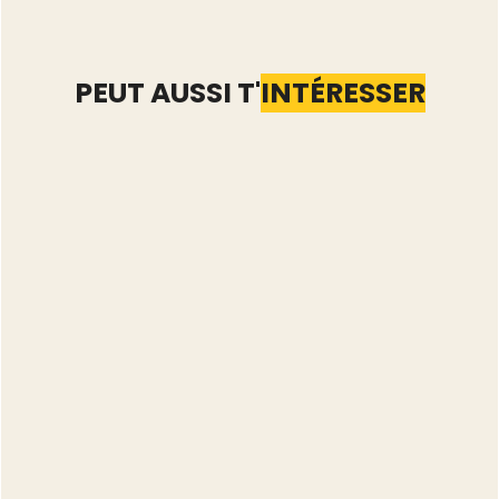
PEUT AUSSI T'
INTÉRESSER
Nettoyer son catalogue
Vinted : que faire des
annonces qui dorment
depuis 90 jours
Lire l'article