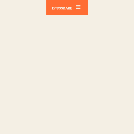
Dresskare
Blog
Déposants
Vêtement blanc : comment le faire durer
Déposants
Vêtement
blanc :
comment le
faire durer
Catia Silva
Publié le :
01.08.2025
Modifié le :
27.08.2025