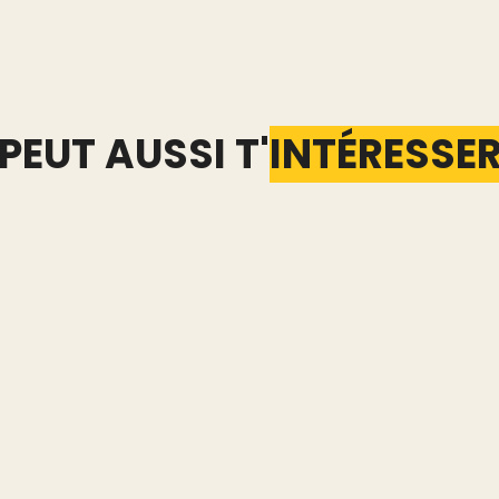
PEUT AUSSI T'
INTÉRESSE
s
Annonces Vinted
Import
a
supprimées ou
depuis
pte
masquées : le
vers Vi
onces
diagnostic et comment
possib
repartir
Lire l'art
Lire l'article