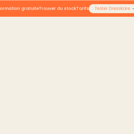
ormation gratuite
Trouver du stock
Tarifs
Tester Dresskare
 portées avec des mannequins IA pour Vinted
os portées avec des ma