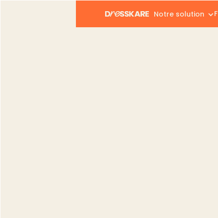
F
Notre solution
Dresskare
Blog
Vendeurs
Générer des photos
Vendeurs
Générer des phot
Vinted
Gregory Giovannone
Publié le :
26.01.2026
Modifié le :
02.04.2026