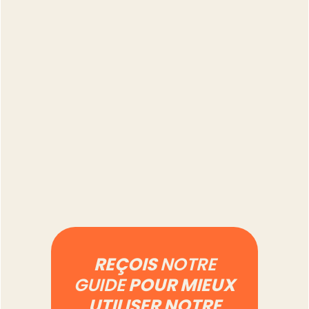
Combien de temps
prend vraiment la
gestion d'un compte
Vinted à 500 annonces
Lire l'article
REÇOIS
NOTRE
GUIDE
POUR MIEUX
UTILISER NOTRE