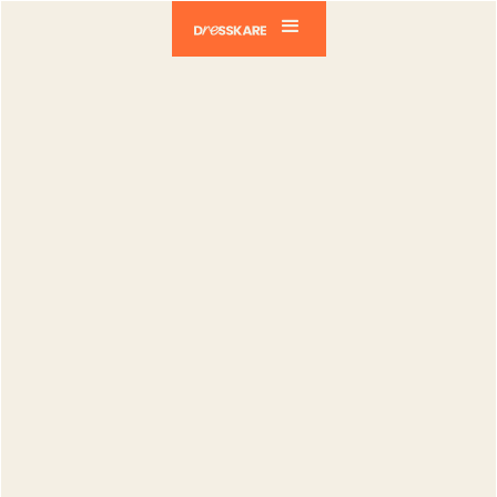
Dresskare
Blog
Vendeurs
Live Shopping vs Haul : quelle stratégie
choisir et quand les utiliser ?
Vendeurs
Live Shopping
vs Haul :
quelle
stratégie
choisir et
quand les