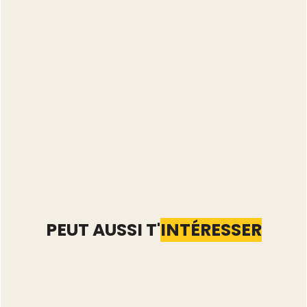
se complètent parfaitement
choisir le bon moment, le bon
canal… et oser te lancer !
PEUT AUSSI T'
INTÉRESSER