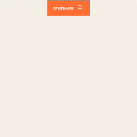
Dresskare
Blog
Tech
Ajoute plusieurs articles en masse sur
DressKare
Tech
Ajoute
plusieurs
articles en
masse sur
DressKare
Catia Silva
Publié le :
10.11.2025
Modifié le :
02.04.2026