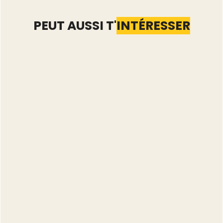
PEUT AUSSI T'
INTÉRESSER
Automatiser Vinted : les
5 tâches qu'il vaut
mieux garder à la main
Lire l'article